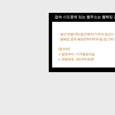
접속 시도중에 있는 웹주소는 웹해킹 
- 접근 허용URL(접근제어) 이외의 접근시
- 웹해킹 공격 패턴(OWASP10 등) 및
[문의처]
o. 담당부서 : 디지털정보실
o. 전화번호 : 042-879-6249