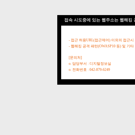
접속 시도중에 있는 웹주소는 웹해킹 
- 접근 허용URL(접근제어) 이외의 접근시
- 웹해킹 공격 패턴(OWASP10 등) 및
[문의처]
o. 담당부서 : 디지털정보실
o. 전화번호 : 042-879-6249