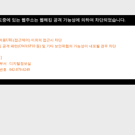
도중에 있는 웹주소는 웹해킹 공격 가능성에 의하여 차단되었습니다.
 허용URL(접근제어) 이외의 접근시 차단
킹 공격 패턴(OWASP10 등) 및 기타 보안위협의 가능성이 내포될 경우 차단
]
당부서 : 디지털정보실
호 : 042-879-6249