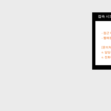
접속 시
- 접근
- 웹해
[문의처
o. 담
o. 전화번