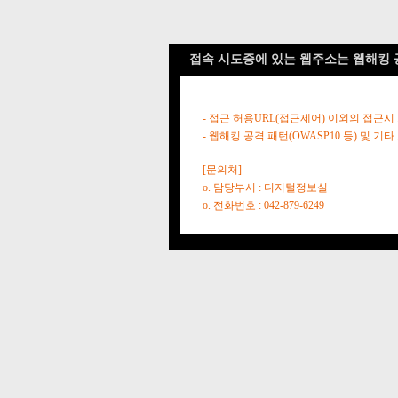
접속 시도중에 있는 웹주소는 웹해킹 
- 접근 허용URL(접근제어) 이외의 접근시
- 웹해킹 공격 패턴(OWASP10 등) 및
[문의처]
o. 담당부서 : 디지털정보실
o. 전화번호 : 042-879-6249