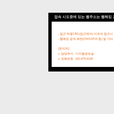
접속 시도중에 있는 웹주소는 웹해킹 
- 접근 허용URL(접근제어) 이외의 접근시
- 웹해킹 공격 패턴(OWASP10 등) 및
[문의처]
o. 담당부서 : 디지털정보실
o. 전화번호 : 042-879-6249