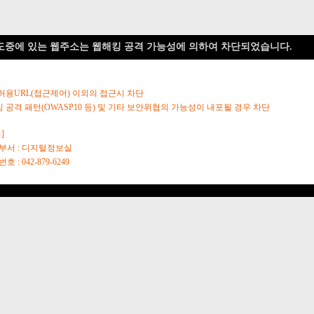
도중에 있는 웹주소는 웹해킹 공격 가능성에 의하여 차단되었습니다.
 허용URL(접근제어) 이외의 접근시 차단
킹 공격 패턴(OWASP10 등) 및 기타 보안위협의 가능성이 내포될 경우 차단
]
당부서 : 디지털정보실
호 : 042-879-6249