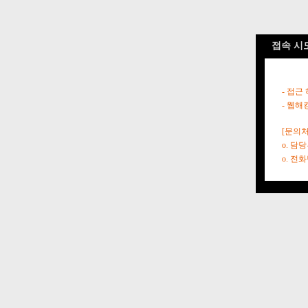
접속 시
- 접근
- 웹해
[문의처
o. 담
o. 전화번