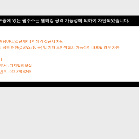
도중에 있는 웹주소는 웹해킹 공격 가능성에 의하여 차단되었습니다.
 허용URL(접근제어) 이외의 접근시 차단
킹 공격 패턴(OWASP10 등) 및 기타 보안위협의 가능성이 내포될 경우 차단
]
당부서 : 디지털정보실
호 : 042-879-6249