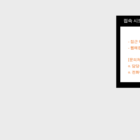
접속 시
- 접근
- 웹해
[문의처
o. 담
o. 전화번