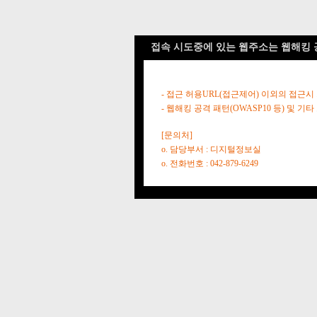
접속 시도중에 있는 웹주소는 웹해킹 
- 접근 허용URL(접근제어) 이외의 접근시
- 웹해킹 공격 패턴(OWASP10 등) 및
[문의처]
o. 담당부서 : 디지털정보실
o. 전화번호 : 042-879-6249