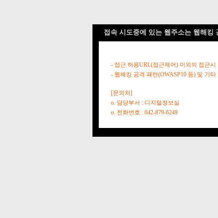
접속 시도중에 있는 웹주소는 웹해킹 
- 접근 허용URL(접근제어) 이외의 접근시
- 웹해킹 공격 패턴(OWASP10 등) 및
[문의처]
o. 담당부서 : 디지털정보실
o. 전화번호 : 042-879-6249