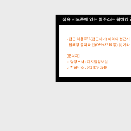
접속 시도중에 있는 웹주소는 웹해킹 
- 접근 허용URL(접근제어) 이외의 접근시
- 웹해킹 공격 패턴(OWASP10 등) 및
[문의처]
o. 담당부서 : 디지털정보실
o. 전화번호 : 042-879-6249