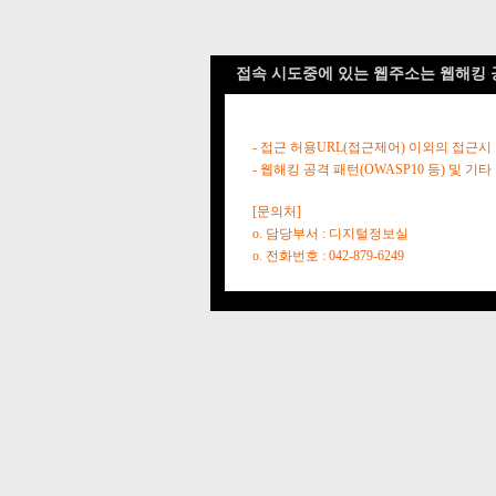
접속 시도중에 있는 웹주소는 웹해킹 
- 접근 허용URL(접근제어) 이외의 접근시
- 웹해킹 공격 패턴(OWASP10 등) 및
[문의처]
o. 담당부서 : 디지털정보실
o. 전화번호 : 042-879-6249