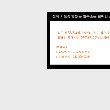
접속 시도중에 있는 웹주소는 웹해킹 
- 접근 허용URL(접근제어) 이외의 접근시
- 웹해킹 공격 패턴(OWASP10 등) 및
[문의처]
o. 담당부서 : 디지털정보실
o. 전화번호 : 042-879-6249