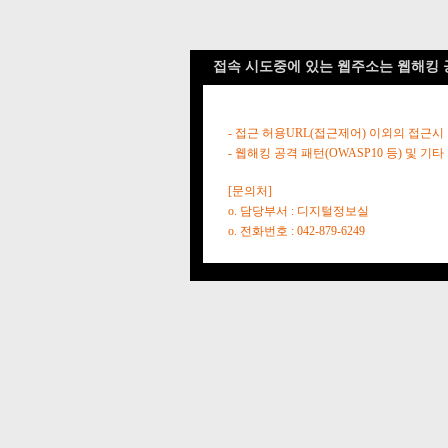
접속 시도중에 있는 웹주소는 웹해킹 
- 접근 허용URL(접근제어) 이외의 접근시
- 웹해킹 공격 패턴(OWASP10 등) 및
[문의처]
o. 담당부서 : 디지털정보실
o. 전화번호 : 042-879-6249