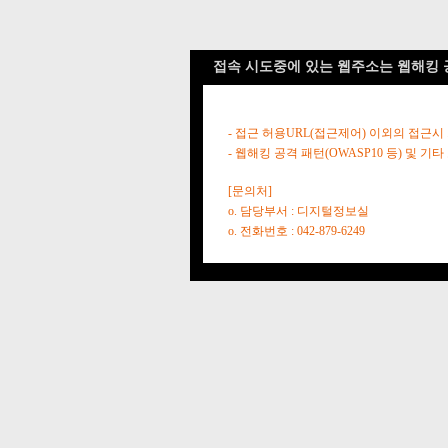
접속 시도중에 있는 웹주소는 웹해킹 
- 접근 허용URL(접근제어) 이외의 접근시
- 웹해킹 공격 패턴(OWASP10 등) 및
[문의처]
o. 담당부서 : 디지털정보실
o. 전화번호 : 042-879-6249