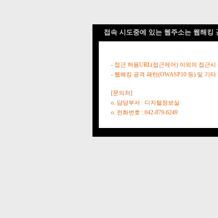
접속 시도중에 있는 웹주소는 웹해킹 
- 접근 허용URL(접근제어) 이외의 접근시
- 웹해킹 공격 패턴(OWASP10 등) 및
[문의처]
o. 담당부서 : 디지털정보실
o. 전화번호 : 042-879-6249