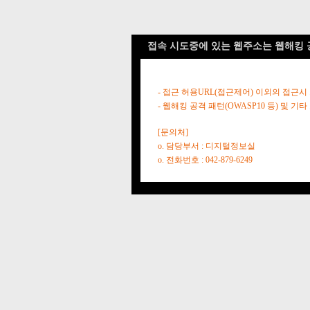
접속 시도중에 있는 웹주소는 웹해킹 
- 접근 허용URL(접근제어) 이외의 접근시
- 웹해킹 공격 패턴(OWASP10 등) 및
[문의처]
o. 담당부서 : 디지털정보실
o. 전화번호 : 042-879-6249