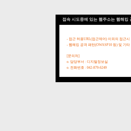
접속 시도중에 있는 웹주소는 웹해킹 
- 접근 허용URL(접근제어) 이외의 접근시
- 웹해킹 공격 패턴(OWASP10 등) 및
[문의처]
o. 담당부서 : 디지털정보실
o. 전화번호 : 042-879-6249