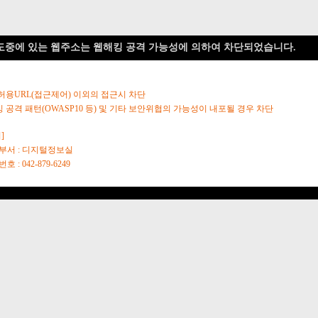
도중에 있는 웹주소는 웹해킹 공격 가능성에 의하여 차단되었습니다.
 허용URL(접근제어) 이외의 접근시 차단
킹 공격 패턴(OWASP10 등) 및 기타 보안위협의 가능성이 내포될 경우 차단
]
당부서 : 디지털정보실
호 : 042-879-6249