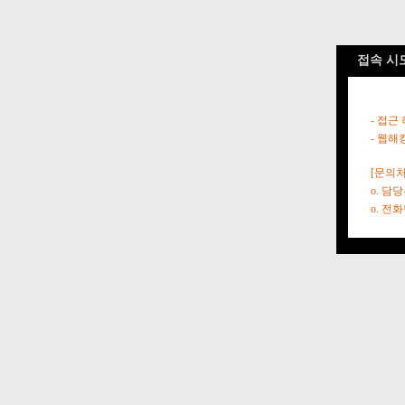
접속 시
- 접근
- 웹해
[문의처
o. 담
o. 전화번