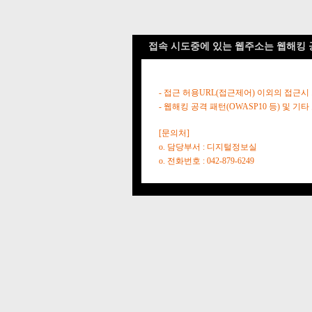
접속 시도중에 있는 웹주소는 웹해킹 
- 접근 허용URL(접근제어) 이외의 접근시
- 웹해킹 공격 패턴(OWASP10 등) 및
[문의처]
o. 담당부서 : 디지털정보실
o. 전화번호 : 042-879-6249