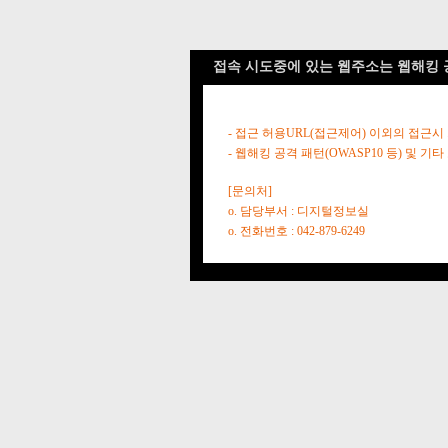
접속 시도중에 있는 웹주소는 웹해킹 
- 접근 허용URL(접근제어) 이외의 접근시
- 웹해킹 공격 패턴(OWASP10 등) 및
[문의처]
o. 담당부서 : 디지털정보실
o. 전화번호 : 042-879-6249