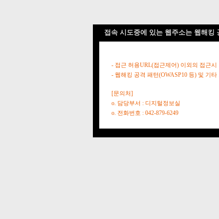
접속 시도중에 있는 웹주소는 웹해킹 
- 접근 허용URL(접근제어) 이외의 접근시
- 웹해킹 공격 패턴(OWASP10 등) 및
[문의처]
o. 담당부서 : 디지털정보실
o. 전화번호 : 042-879-6249