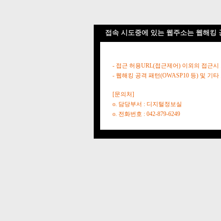
접속 시도중에 있는 웹주소는 웹해킹 
- 접근 허용URL(접근제어) 이외의 접근시
- 웹해킹 공격 패턴(OWASP10 등) 및
[문의처]
o. 담당부서 : 디지털정보실
o. 전화번호 : 042-879-6249