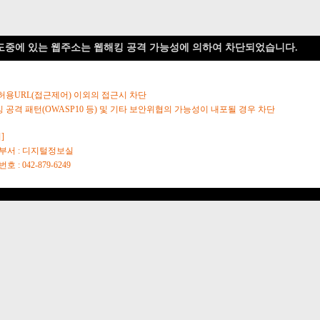
도중에 있는 웹주소는 웹해킹 공격 가능성에 의하여 차단되었습니다.
 허용URL(접근제어) 이외의 접근시 차단
킹 공격 패턴(OWASP10 등) 및 기타 보안위협의 가능성이 내포될 경우 차단
]
당부서 : 디지털정보실
호 : 042-879-6249