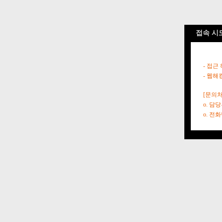
접속 시
- 접근
- 웹해
[문의처
o. 담
o. 전화번