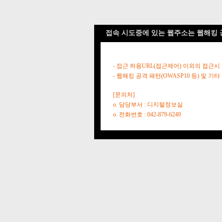
접속 시도중에 있는 웹주소는 웹해킹 
- 접근 허용URL(접근제어) 이외의 접근시
- 웹해킹 공격 패턴(OWASP10 등) 및
[문의처]
o. 담당부서 : 디지털정보실
o. 전화번호 : 042-879-6249