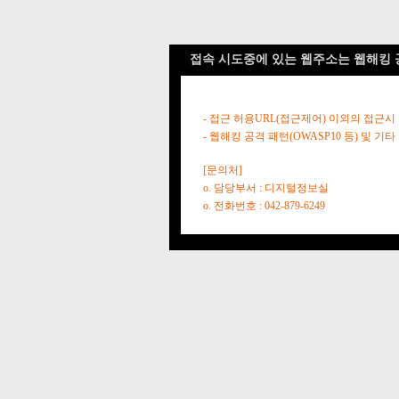
접속 시도중에 있는 웹주소는 웹해킹 
- 접근 허용URL(접근제어) 이외의 접근시
- 웹해킹 공격 패턴(OWASP10 등) 및
[문의처]
o. 담당부서 : 디지털정보실
o. 전화번호 : 042-879-6249