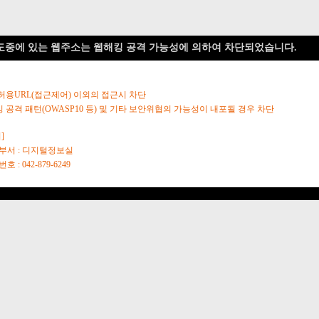
도중에 있는 웹주소는 웹해킹 공격 가능성에 의하여 차단되었습니다.
 허용URL(접근제어) 이외의 접근시 차단
킹 공격 패턴(OWASP10 등) 및 기타 보안위협의 가능성이 내포될 경우 차단
]
당부서 : 디지털정보실
호 : 042-879-6249