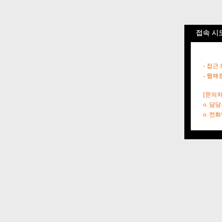
접속 시
- 접근
- 웹해
[문의처
o. 담
o. 전화번