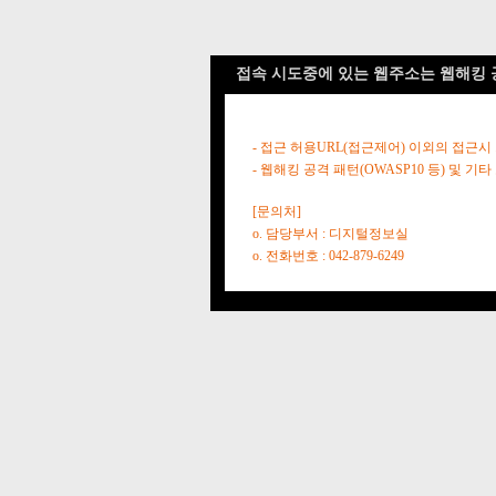
접속 시도중에 있는 웹주소는 웹해킹 
- 접근 허용URL(접근제어) 이외의 접근시
- 웹해킹 공격 패턴(OWASP10 등) 및
[문의처]
o. 담당부서 : 디지털정보실
o. 전화번호 : 042-879-6249