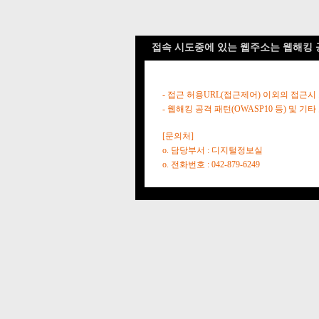
접속 시도중에 있는 웹주소는 웹해킹 
- 접근 허용URL(접근제어) 이외의 접근시
- 웹해킹 공격 패턴(OWASP10 등) 및
[문의처]
o. 담당부서 : 디지털정보실
o. 전화번호 : 042-879-6249