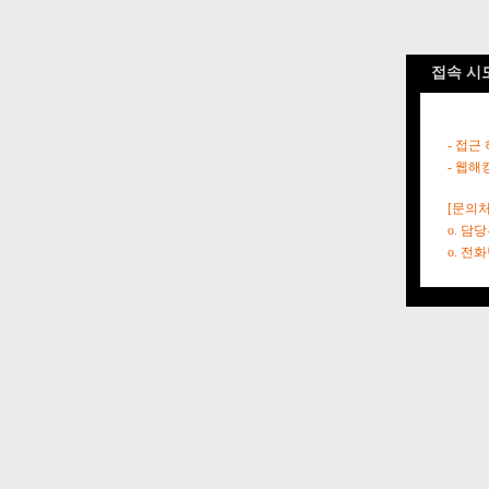
접속 시
- 접근
- 웹해
[문의처
o. 담
o. 전화번