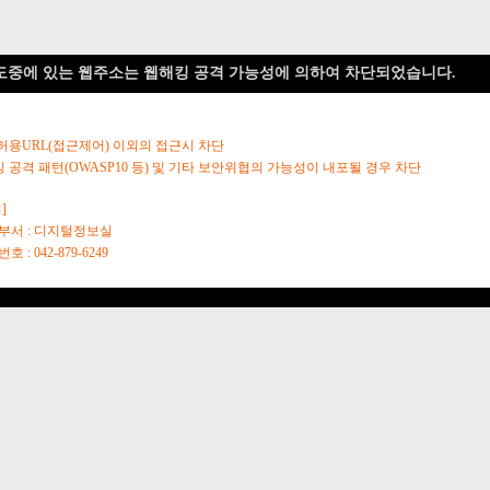
도중에 있는 웹주소는 웹해킹 공격 가능성에 의하여 차단되었습니다.
 허용URL(접근제어) 이외의 접근시 차단
킹 공격 패턴(OWASP10 등) 및 기타 보안위협의 가능성이 내포될 경우 차단
]
당부서 : 디지털정보실
호 : 042-879-6249