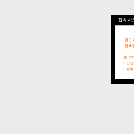
접속 시
- 접근
- 웹해
[문의처
o. 담
o. 전화번