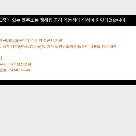
도중에 있는 웹주소는 웹해킹 공격 가능성에 의하여 차단되었습니다.
 허용URL(접근제어) 이외의 접근시 차단
킹 공격 패턴(OWASP10 등) 및 기타 보안위협의 가능성이 내포될 경우 차단
]
당부서 : 디지털정보실
호 : 042-879-6249