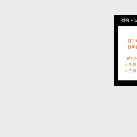
접속 시
- 접근
- 웹해
[문의처
o. 담
o. 전화번