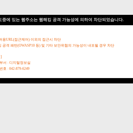
도중에 있는 웹주소는 웹해킹 공격 가능성에 의하여 차단되었습니다.
 허용URL(접근제어) 이외의 접근시 차단
킹 공격 패턴(OWASP10 등) 및 기타 보안위협의 가능성이 내포될 경우 차단
]
당부서 : 디지털정보실
호 : 042-879-6249