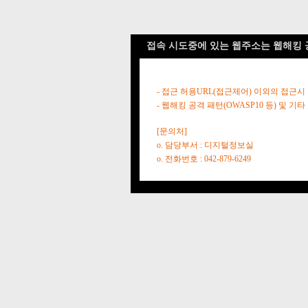
접속 시도중에 있는 웹주소는 웹해킹 
- 접근 허용URL(접근제어) 이외의 접근시
- 웹해킹 공격 패턴(OWASP10 등) 및
[문의처]
o. 담당부서 : 디지털정보실
o. 전화번호 : 042-879-6249