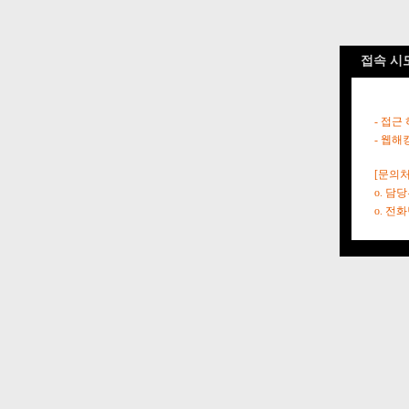
접속 시
- 접근
- 웹해
[문의처
o. 담
o. 전화번