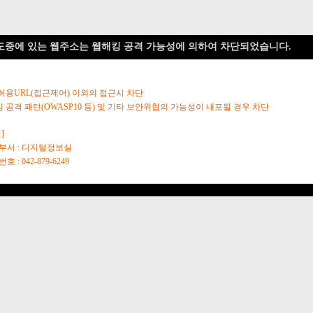
도중에 있는 웹주소는 웹해킹 공격 가능성에 의하여 차단되었습니다.
 허용URL(접근제어) 이외의 접근시 차단
킹 공격 패턴(OWASP10 등) 및 기타 보안위협의 가능성이 내포될 경우 차단
]
당부서 : 디지털정보실
호 : 042-879-6249