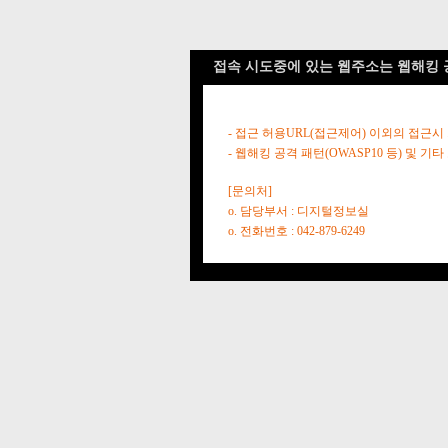
접속 시도중에 있는 웹주소는 웹해킹 
- 접근 허용URL(접근제어) 이외의 접근시
- 웹해킹 공격 패턴(OWASP10 등) 및
[문의처]
o. 담당부서 : 디지털정보실
o. 전화번호 : 042-879-6249