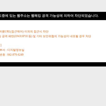
도중에 있는 웹주소는 웹해킹 공격 가능성에 의하여 차단되었습니다.
 허용URL(접근제어) 이외의 접근시 차단
킹 공격 패턴(OWASP10 등) 및 기타 보안위협의 가능성이 내포될 경우 차단
]
당부서 : 디지털정보실
호 : 042-879-6249