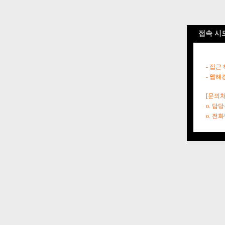
접속 시
- 접근
- 웹해
[문의처
o. 담
o. 전화번