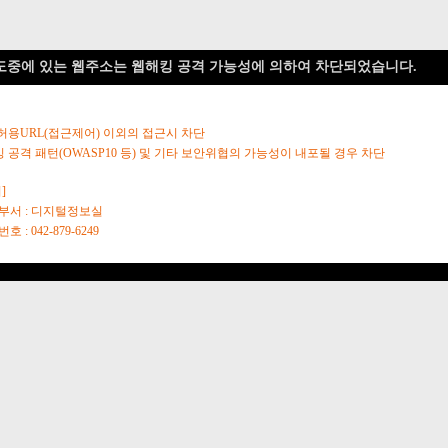
도중에 있는 웹주소는 웹해킹 공격 가능성에 의하여 차단되었습니다.
 허용URL(접근제어) 이외의 접근시 차단
킹 공격 패턴(OWASP10 등) 및 기타 보안위협의 가능성이 내포될 경우 차단
]
당부서 : 디지털정보실
호 : 042-879-6249