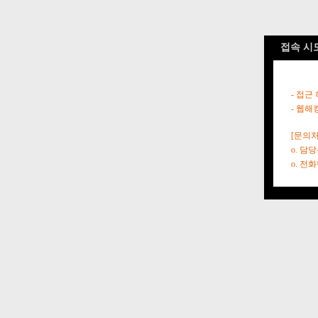
접속 시
- 접근
- 웹해
[문의처
o. 담
o. 전화번