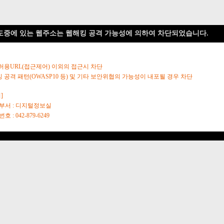
도중에 있는 웹주소는 웹해킹 공격 가능성에 의하여 차단되었습니다.
 허용URL(접근제어) 이외의 접근시 차단
킹 공격 패턴(OWASP10 등) 및 기타 보안위협의 가능성이 내포될 경우 차단
]
당부서 : 디지털정보실
호 : 042-879-6249