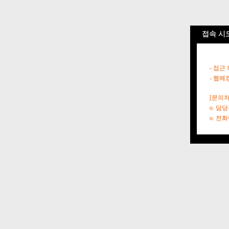
접속 시
- 접근
- 웹해
[문의처
o. 담
o. 전화번