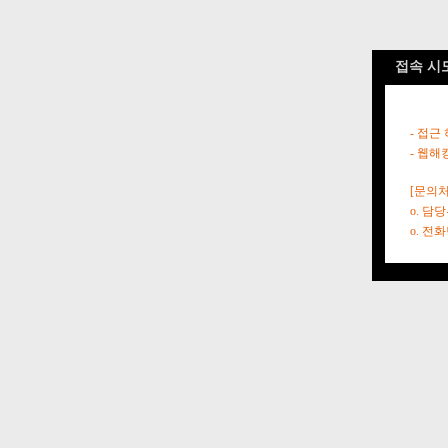
접속 시
- 접근
- 웹해
[문의처
o. 담
o. 전화번