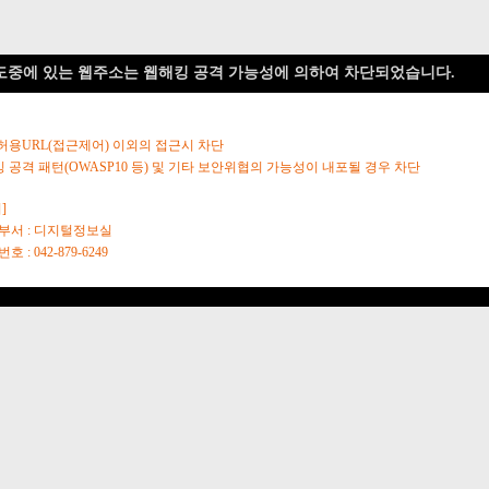
도중에 있는 웹주소는 웹해킹 공격 가능성에 의하여 차단되었습니다.
 허용URL(접근제어) 이외의 접근시 차단
킹 공격 패턴(OWASP10 등) 및 기타 보안위협의 가능성이 내포될 경우 차단
]
당부서 : 디지털정보실
호 : 042-879-6249