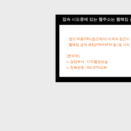
접속 시도중에 있는 웹주소는 웹해킹 
- 접근 허용URL(접근제어) 이외의 접근시
- 웹해킹 공격 패턴(OWASP10 등) 및
[문의처]
o. 담당부서 : 디지털정보실
o. 전화번호 : 042-879-6249