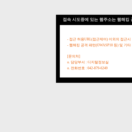
접속 시도중에 있는 웹주소는 웹해킹 
- 접근 허용URL(접근제어) 이외의 접근시
- 웹해킹 공격 패턴(OWASP10 등) 및
[문의처]
o. 담당부서 : 디지털정보실
o. 전화번호 : 042-879-6249