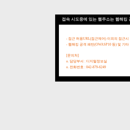
접속 시도중에 있는 웹주소는 웹해킹 
- 접근 허용URL(접근제어) 이외의 접근시
- 웹해킹 공격 패턴(OWASP10 등) 및
[문의처]
o. 담당부서 : 디지털정보실
o. 전화번호 : 042-879-6249