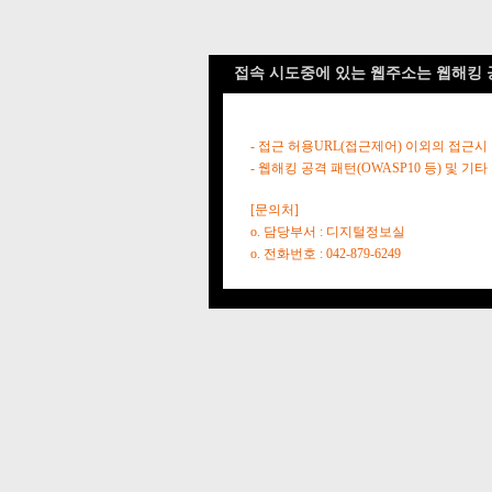
접속 시도중에 있는 웹주소는 웹해킹 
- 접근 허용URL(접근제어) 이외의 접근시
- 웹해킹 공격 패턴(OWASP10 등) 및
[문의처]
o. 담당부서 : 디지털정보실
o. 전화번호 : 042-879-6249