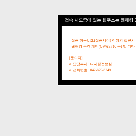
접속 시도중에 있는 웹주소는 웹해킹 
- 접근 허용URL(접근제어) 이외의 접근시
- 웹해킹 공격 패턴(OWASP10 등) 및
[문의처]
o. 담당부서 : 디지털정보실
o. 전화번호 : 042-879-6249