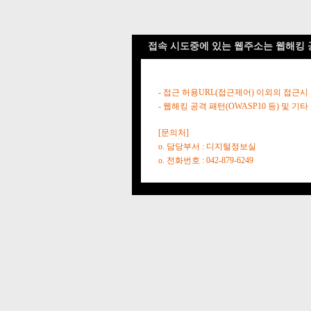
접속 시도중에 있는 웹주소는 웹해킹 
- 접근 허용URL(접근제어) 이외의 접근시
- 웹해킹 공격 패턴(OWASP10 등) 및
[문의처]
o. 담당부서 : 디지털정보실
o. 전화번호 : 042-879-6249