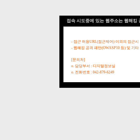
접속 시도중에 있는 웹주소는 웹해킹 
- 접근 허용URL(접근제어) 이외의 접근시
- 웹해킹 공격 패턴(OWASP10 등) 및
[문의처]
o. 담당부서 : 디지털정보실
o. 전화번호 : 042-879-6249