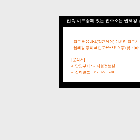
접속 시도중에 있는 웹주소는 웹해킹 
- 접근 허용URL(접근제어) 이외의 접근시
- 웹해킹 공격 패턴(OWASP10 등) 및
[문의처]
o. 담당부서 : 디지털정보실
o. 전화번호 : 042-879-6249