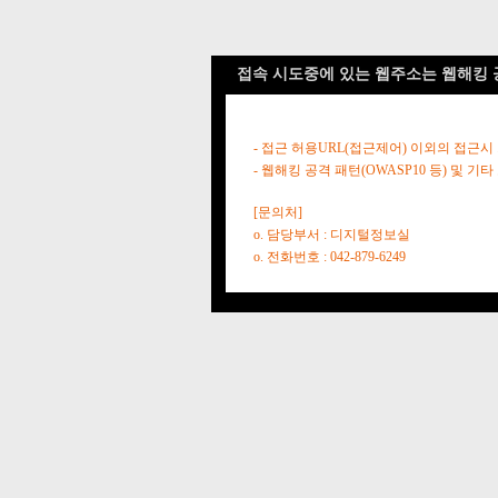
접속 시도중에 있는 웹주소는 웹해킹 
- 접근 허용URL(접근제어) 이외의 접근시
- 웹해킹 공격 패턴(OWASP10 등) 및
[문의처]
o. 담당부서 : 디지털정보실
o. 전화번호 : 042-879-6249