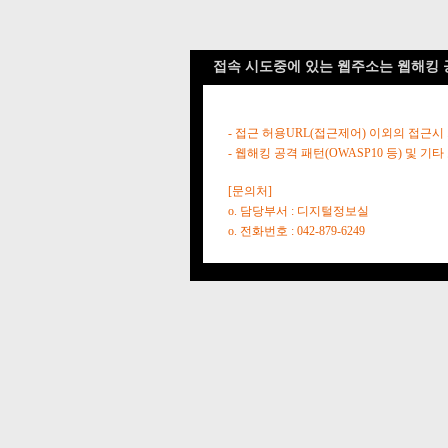
접속 시도중에 있는 웹주소는 웹해킹 
- 접근 허용URL(접근제어) 이외의 접근시
- 웹해킹 공격 패턴(OWASP10 등) 및
[문의처]
o. 담당부서 : 디지털정보실
o. 전화번호 : 042-879-6249