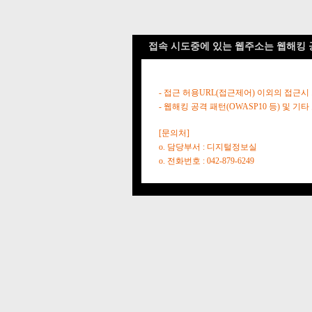
접속 시도중에 있는 웹주소는 웹해킹 
- 접근 허용URL(접근제어) 이외의 접근시
- 웹해킹 공격 패턴(OWASP10 등) 및
[문의처]
o. 담당부서 : 디지털정보실
o. 전화번호 : 042-879-6249