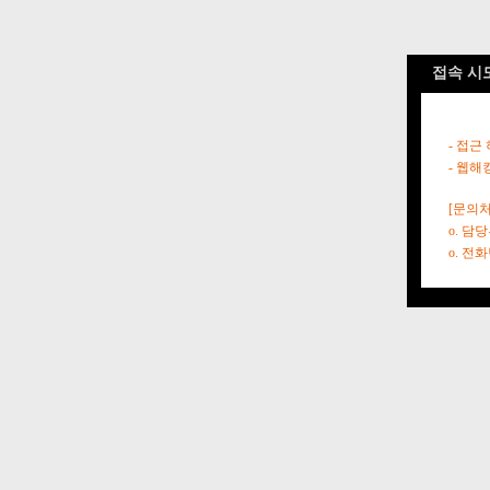
접속 시
- 접근
- 웹해
[문의처
o. 담
o. 전화번