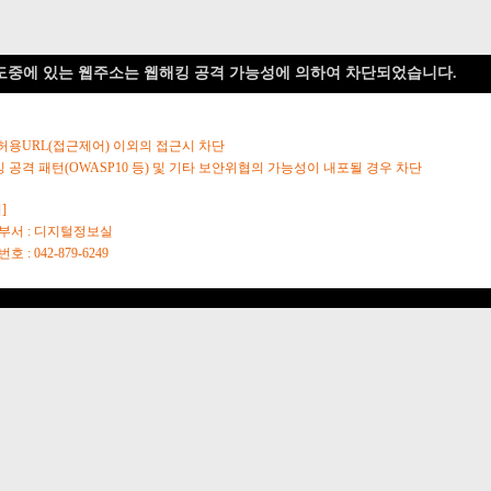
도중에 있는 웹주소는 웹해킹 공격 가능성에 의하여 차단되었습니다.
 허용URL(접근제어) 이외의 접근시 차단
킹 공격 패턴(OWASP10 등) 및 기타 보안위협의 가능성이 내포될 경우 차단
]
당부서 : 디지털정보실
호 : 042-879-6249